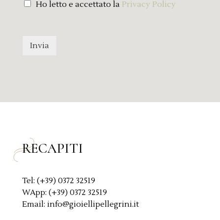
l
P
Ho letto e accettato la
Privacy Policy
m
r
e
i
s
v
s
a
Invia
a
c
g
y
g
P
i
o
o
l
*
i
c
y
*
RECAPITI
Tel: (+39) 0372 32519
WApp: (+39) 0372 32519
Email: info@gioiellipellegrini.it