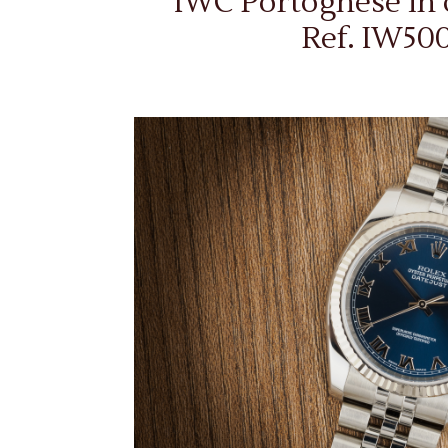
IWC Portoghese in 
Ref. IW50