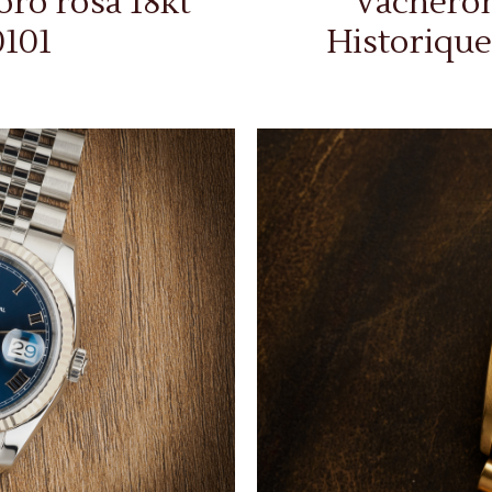
oro rosa 18kt
Vacheron
0101
Historique