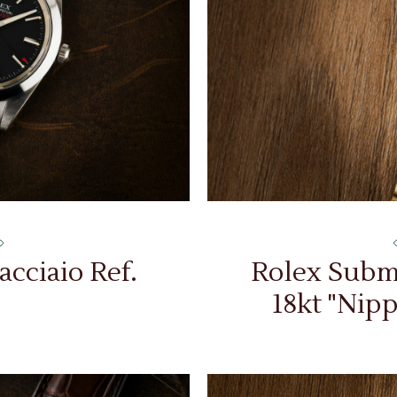
acciaio Ref.
Rolex Subma
18kt "Nipp