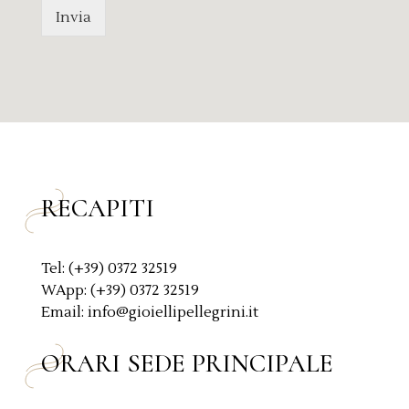
s
a
Invia
a
c
g
y
g
P
i
o
o
l
*
i
c
y
*
RECAPITI
Tel: (+39) 0372 32519
WApp: (+39) 0372 32519
Email: info@gioiellipellegrini.it
ORARI SEDE PRINCIPALE