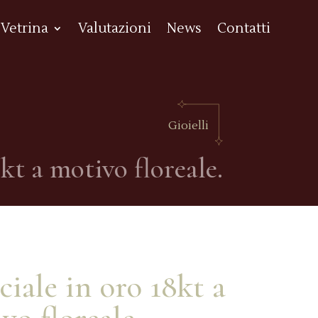
Vetrina
Valutazioni
News
Contatti
Gioielli
kt a motivo floreale.
ciale in oro 18kt a