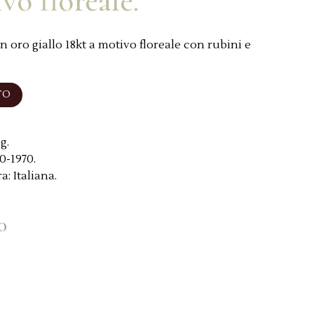
vo floreale.
in oro giallo 18kt a motivo floreale con rubini e
TO
g.
0-1970.
a:
Italiana.
0