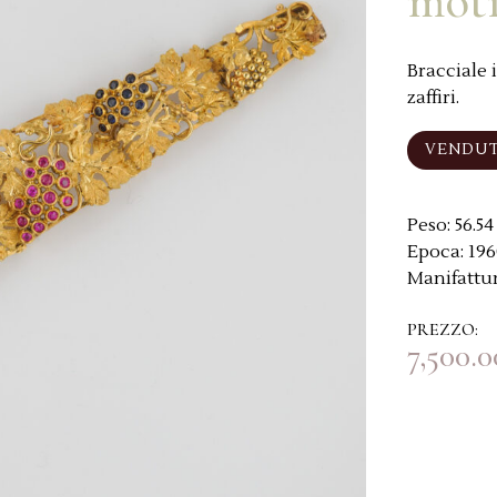
moti
Bracciale 
zaffiri.
VENDU
Peso:
56.54 
Epoca:
196
Manifattur
PREZZO:
7,500.0