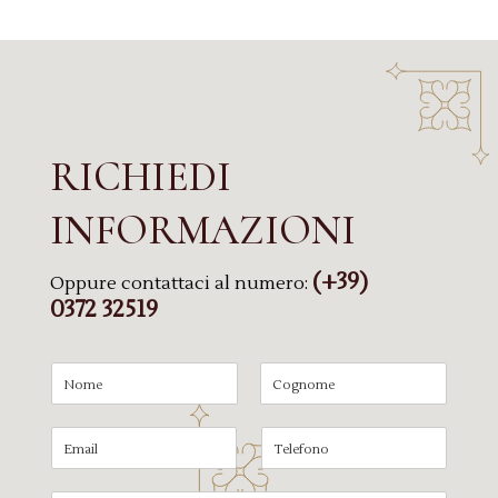
RICHIEDI
INFORMAZIONI
(+39)
Oppure contattaci al numero:
0372 32519
N
a
N
C
m
o
o
E
T
e
m
g
m
e
*
e
n
a
l
o