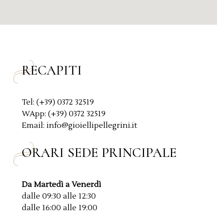
i
o
o
l
*
i
c
y
*
RECAPITI
Tel: (+39) 0372 32519
WApp: (+39) 0372 32519
Email: info@gioiellipellegrini.it
ORARI SEDE PRINCIPALE
Da Martedì a Venerdì
dalle 09:30 alle 12:30
dalle 16:00 alle 19:00