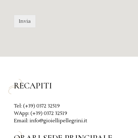
m
r
e
i
s
v
s
a
Invia
a
c
g
y
g
P
i
o
o
l
*
i
c
y
*
RECAPITI
Tel: (+39) 0372 32519
WApp: (+39) 0372 32519
Email: info@gioiellipellegrini.it