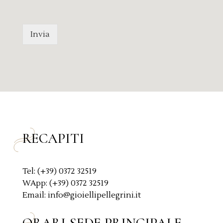
m
r
e
i
s
v
s
a
Invia
a
c
g
y
g
P
i
o
o
l
*
i
c
y
*
RECAPITI
Tel: (+39) 0372 32519
WApp: (+39) 0372 32519
Email: info@gioiellipellegrini.it