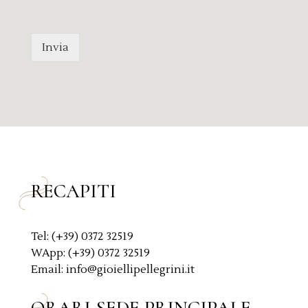
m
r
e
i
s
v
s
a
Invia
a
c
g
y
g
P
i
o
o
l
*
i
c
y
*
RECAPITI
Tel: (+39) 0372 32519
WApp: (+39) 0372 32519
Email: info@gioiellipellegrini.it