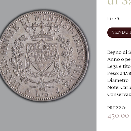
di S
Lire 5.
VENDU
Regno di S
Anno o pe
Lega e tito
Peso:
24.98
Diametro:
Note:
Carl
Conservaz
PREZZO:
450.00