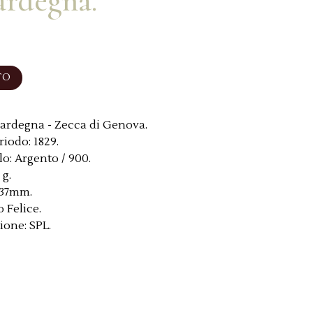
ardegna.
TO
ardegna - Zecca di Genova.
riodo:
1829.
lo:
Argento / 900.
 g.
37mm.
o Felice.
ione:
SPL.