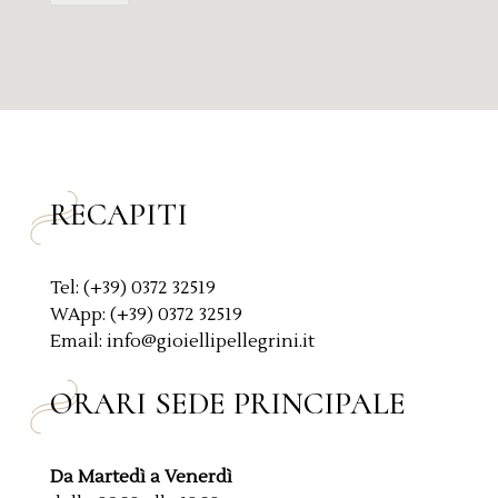
g
y
g
P
i
o
o
l
*
i
c
y
*
RECAPITI
Tel: (+39) 0372 32519
WApp: (+39) 0372 32519
Email: info@gioiellipellegrini.it
ORARI SEDE PRINCIPALE
Da Martedì a Venerdì