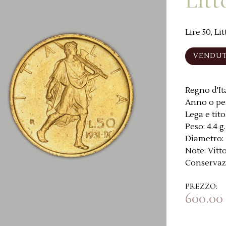
Litt
Lire 50, Lit
VENDU
Regno d'Ita
Anno o pe
Lega e tito
Peso:
4.4 g.
Diametro:
Note:
Vitt
Conservaz
PREZZO:
600.00