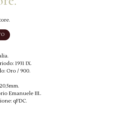
ore.
tore.
TO
lia.
riodo:
1931 IX.
lo:
Oro / 900.
20,5mm.
orio Emanuele III..
ione:
qFDC.