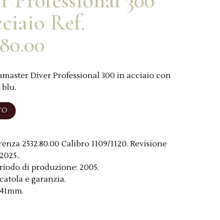
r Professional 300
cciaio Ref.
.80.00
aster Diver Professional 300 in acciaio con
 blu.
TO
renza 2532.80.00 Calibro 1109/1120. Revisione
025..
riodo di produzione:
2005.
catola e garanzia.
41mm.