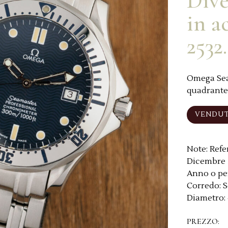
Dive
in a
2532
Omega Seam
quadrante
VENDU
Note:
Refe
Dicembre 2
Anno o pe
Corredo:
S
Diametro:
PREZZO: