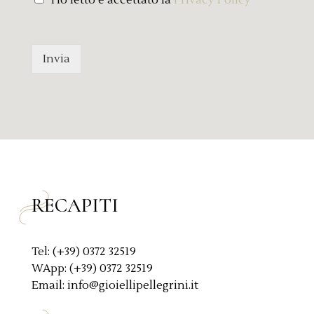
m
r
e
i
s
v
s
a
Invia
a
c
g
y
g
P
i
o
o
l
*
i
c
y
*
RECAPITI
Tel: (+39) 0372 32519
WApp: (+39) 0372 32519
Email: info@gioiellipellegrini.it