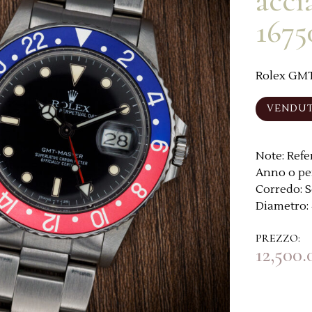
acci
1675
Rolex GMT 
VENDU
Note:
Refe
Anno o pe
Corredo:
S
Diametro:
PREZZO:
12,500.