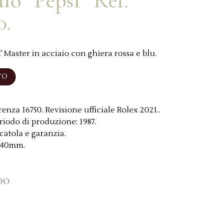
aio “Pepsi” Ref.
0.
Master in acciaio con ghiera rossa e blu.
TO
renza 16750. Revisione ufficiale Rolex 2021..
riodo di produzione:
1987.
catola e garanzia.
40mm.
00