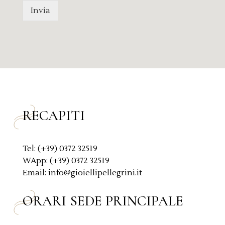
s
a
Invia
a
c
g
y
g
P
i
o
o
l
*
i
c
y
*
RECAPITI
Tel: (+39) 0372 32519
WApp: (+39) 0372 32519
Email: info@gioiellipellegrini.it
ORARI SEDE PRINCIPALE