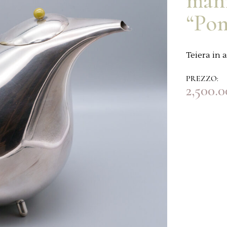
mani
“Pom
Teiera in 
PREZZO:
2,500.0