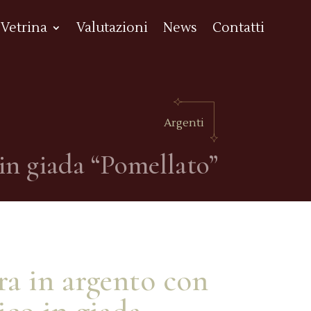
Vetrina
Valutazioni
News
Contatti
Argenti
in giada “Pomellato”
ra in argento con