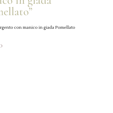
co in giada
ellato”
argento con manico in giada Pomellato
0