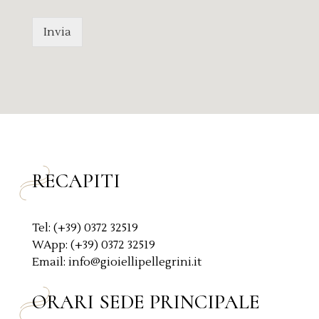
s
v
s
a
Invia
a
c
g
y
g
P
i
o
o
l
*
i
c
y
*
RECAPITI
Tel: (+39) 0372 32519
WApp: (+39) 0372 32519
Email: info@gioiellipellegrini.it
ORARI SEDE PRINCIPALE